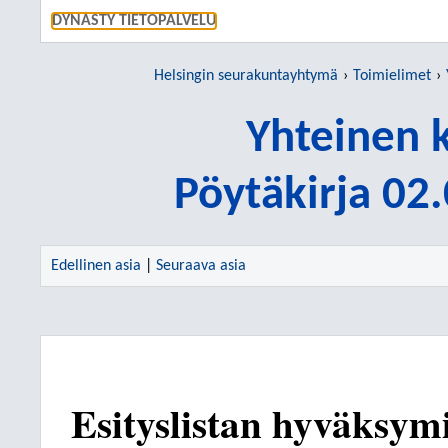
SIIRRY S
DYNASTY TIETOPALVELU
Helsingin seurakuntayhtymä
Toimielimet
Yhteinen 
Pöytäkirja 02
Edellinen asia
|
Seuraava asia
Esityslistan hyväksym