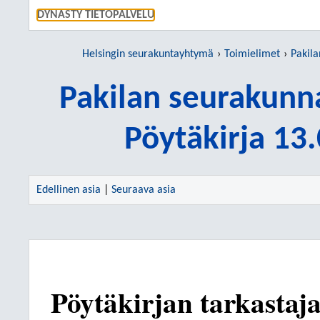
SIIRRY S
DYNASTY TIETOPALVELU
Helsingin seurakuntayhtymä
Toimielimet
Pakilan
Pakilan seurakunn
Pöytäkirja 13
Edellinen asia
|
Seuraava asia
Pöytäkirjan tarkastaja