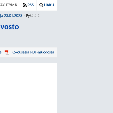
TAYHTYMÄ
RSS
HAKU
rja 23.01.2023
Pykälä 2
vosto
e
Kokousasia PDF-muodossa