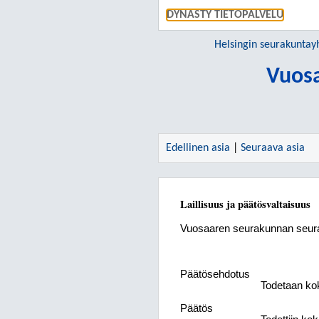
DYNASTY TIETOPALVELU
Helsingin seurakunta
Vuos
Edellinen asia
|
Seuraava asia
Laillisuus ja päätösvaltaisuus
Vuosaaren seurakunnan seur
Päätösehdotus
Todetaan koko
Päätös