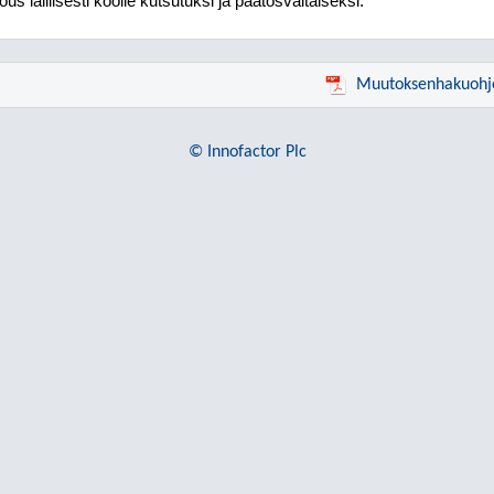
ous laillisesti koolle kutsutuksi ja päätösvaltaiseksi.
Muutoksenhakuohj
© Innofactor Plc