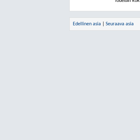
Todettiin kok
Edellinen asia
|
Seuraava asia