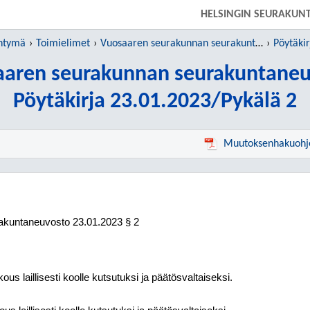
SIIRRY SUORAAN PÄÄSISÄLTÖÖN
HELSINGIN SEURAKUN
yhtymä
Toimielimet
Vuosaaren seurakunnan seurakuntaneuvosto
Pöytäki
aaren seurakunnan seurakuntaneu
Pöytäkirja 23.01.2023/Pykälä 2
Muutoksenhakuohj
akuntaneuvosto
23.01.2023
§ 2
us laillisesti koolle kutsutuksi ja päätösvaltaiseksi.