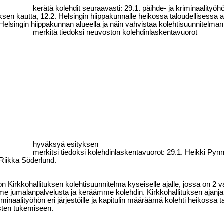
kerätä kolehdit seuraavasti: 29.1. päihde- ja kriminaalityöhön
uksen kautta, 12.2. Helsingin hiippakunnalle heikossa taloudellisess
elsingin hiippakunnan alueella ja näin vahvistaa kolehtisuunnitelman 
merkitä tiedoksi neuvoston kolehdinlaskentavuorot
hyväksyä esityksen
merkitsi tiedoksi kolehdinlaskentavuorot: 29.1. Heikki Pyn
Riikka Söderlund.
on Kirkkohallituksen kolehtisuunnitelma kyseiselle ajalle, jossa on 2 v
me jumalanpalvelusta ja keräämme kolehdin. Kirkkohallituksen ajanja
riminaalityöhön eri järjestöille ja kapitulin määräämä kolehti heikoss
sten tukemiseen.