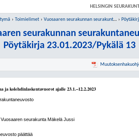
SIIRRY SUORAAN PÄÄSISÄLTÖÖN
HELSINGIN SEURAKUN
htymä
Toimielimet
Vuosaaren seurakunnan seurakuntaneuvosto
Pöytäkir
aaren seurakunnan seurakuntaneu
Pöytäkirja 23.01.2023/Pykälä 13
Muutoksenhakuohj
a ja kolehdinlaskentavuorot ajalle 23.1.–12.2.2023
rakuntaneuvosto
, Vuosaaren seurakunta Mäkelä Jussi
euvosto päättää