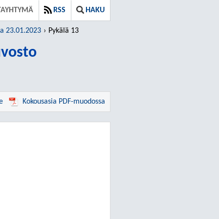
TAYHTYMÄ
RSS
HAKU
ja 23.01.2023
Pykälä 13
vosto
e
Kokousasia PDF-muodossa