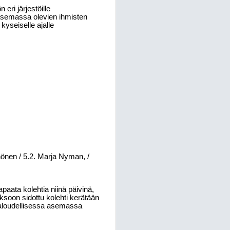
 eri järjestöille
a asemassa olevien ihmisten
kyseiselle ajalle
nönen / 5.2. Marja Nyman, /
apaata kolehtia niinä päivinä,
ksoon sidottu kolehti kerätään
a taloudellisessa asemassa