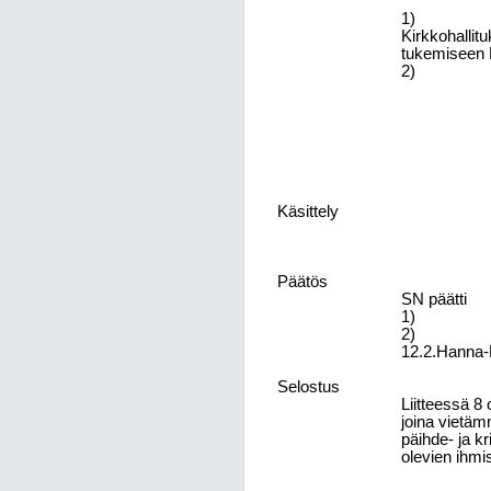
1)
Kirkkohallit
tukemiseen H
2)
Käsittely
Päätös
SN päätti
1)
2)
12.2.Hanna-
Selostus
Liitteessä 8 
joina vietäm
päihde- ja k
olevien ihmi