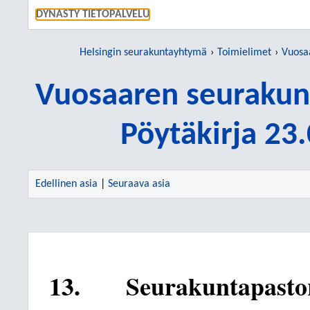
SIIRRY S
DYNASTY TIETOPALVELU
Helsingin seurakuntayhtymä
Toimielimet
Vuosaar
Vuosaaren seurakun
Pöytäkirja 23
Edellinen asia
|
Seuraava asia
13.
Seurakuntapasto