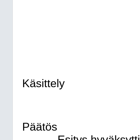
Käsittely
Päätös
Esitys hyväksytti