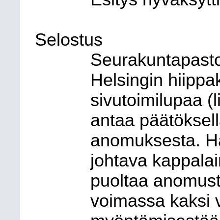
Selostus
Seurakuntapasto
Helsingin hiippa
sivutoimilupaa (
antaa päätöksel
anomuksesta. H
johtava kappal
puoltaa anomust
voimassa kaksi v