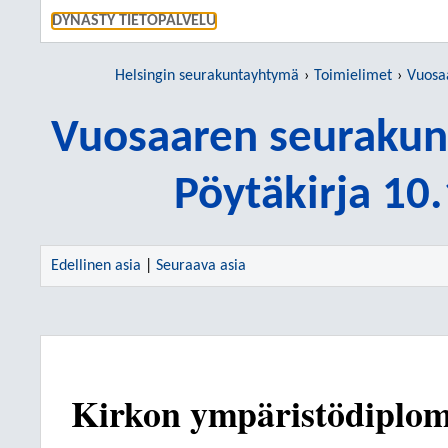
SIIRRY S
DYNASTY TIETOPALVELU
Helsingin seurakuntayhtymä
Toimielimet
Vuosaar
Vuosaaren seurakun
Pöytäkirja 10
Edellinen asia
|
Seuraava asia
Kirkon ympäristödiplom