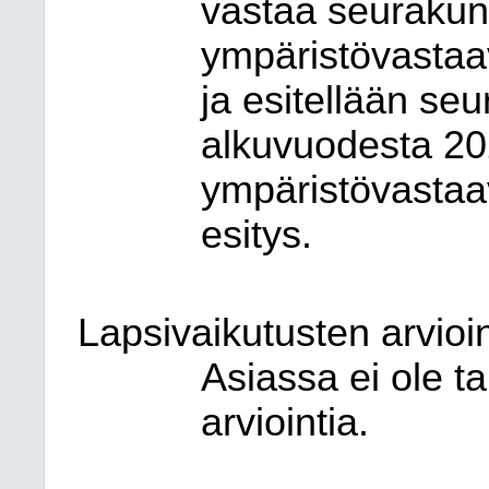
vastaa seurakun
ympäristövastaa
ja esitellään se
alkuvuodesta 202
ympäristövasta
esitys.
Lapsivaikutusten arvioin
Asiassa ei ole t
arviointia.