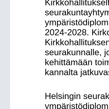
Kirkkohallituksel
seurakuntayhtym
ympäristödiplom
2024-2028. Kirk
Kirkkohallituks
seurakunnalle, j
kehittämään toi
kannalta jatkuv
Helsingin seura
ympäristödiplom