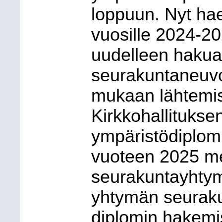
loppuun. Nyt hae
vuosille 2024-20
uudelleen hakua
seurakuntaneuv
mukaan lähtemis
Kirkkohallituksen
ympäristödiplomi
vuoteen 2025 me
seurakuntayhtym
yhtymän seuraku
diplomin hakemi