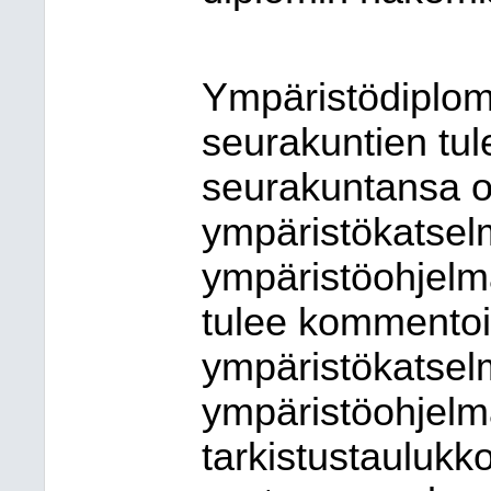
Ympäristödiplom
seurakuntien tu
seurakuntansa o
ympäristökatselm
ympäristöohjelm
tulee kommento
ympäristökatselm
ympäristöohjelm
tarkistustaulukk