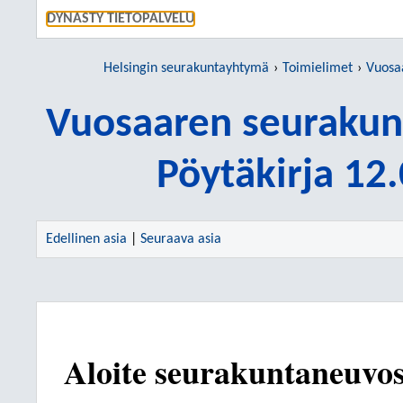
SIIRRY S
DYNASTY TIETOPALVELU
Helsingin seurakuntayhtymä
Toimielimet
Vuosaar
Vuosaaren seurakun
Pöytäkirja 12
Edellinen asia
|
Seuraava asia
Aloite seurakuntaneuvos