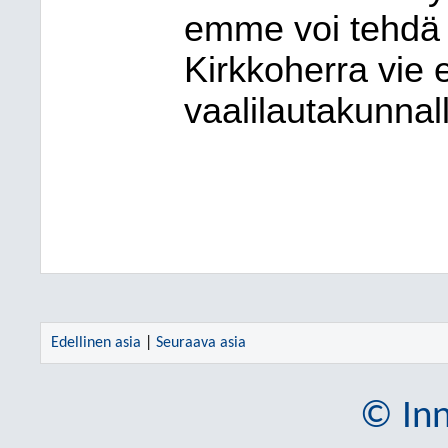
emme voi tehdä 
Kirkkoherra vie e
vaalilautakunnal
Edellinen asia
|
Seuraava asia
© Inn