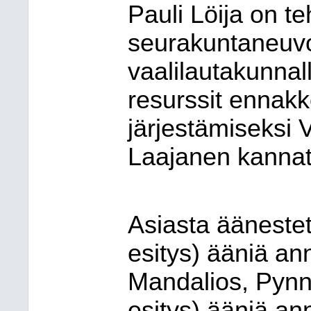
Pauli Löija on te
seurakuntaneuvos
vaalilautakunnall
resurssit ennak
järjestämiseksi 
Laajanen kannatt
Asiasta äänestet
esitys) ääniä ann
Mandalios, Pynn
esitys) ääniä ann