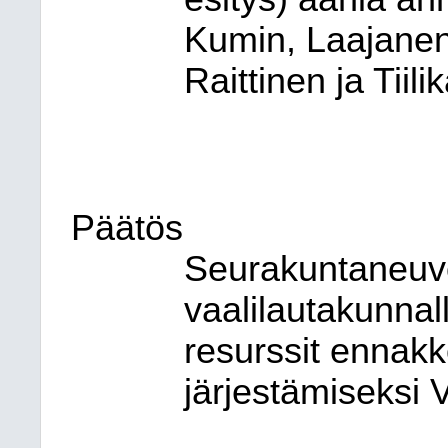
Kumin, Laajanen,
Raittinen ja Tiili
Päätös
Seurakuntaneuvo
vaalilautakunnall
resurssit ennak
järjestämiseksi 