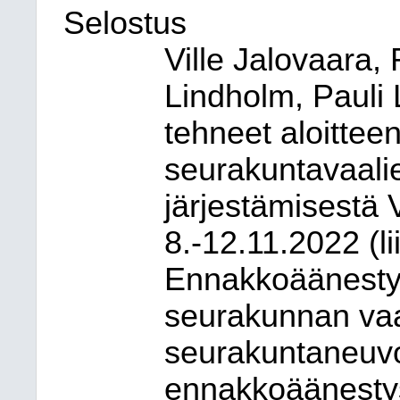
Selostus
Ville Jalovaara,
Lindholm, Pauli 
tehneet aloittee
seurakuntavaal
järjestämisestä
8.-12.11.2022 (lii
Ennakkoäänestys
seurakunnan vaa
seurakuntaneuvos
ennakkoäänestys