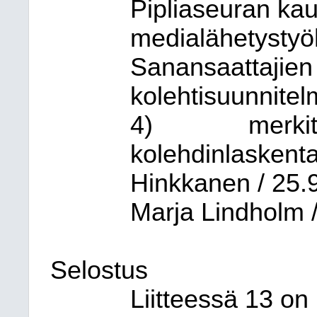
Pipliaseuran kau
medialähetystyö
Sanansaattajien 
kolehtisuunnitelm
4)
merki
kolehdinlaskenta
Hinkkanen / 25.9
Marja Lindholm / 
Selostus
Liitteessä 13 on