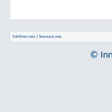
Edellinen asia
|
Seuraava asia
© Inn