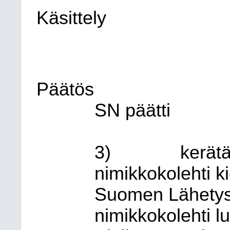
Käsittely
Päätös
SN päätti
3)
kerätä
nimikkokolehti k
Suomen Lähetyss
nimikkokolehti 