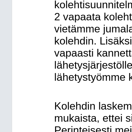
kolehtisuunnitelm
2 vapaata kolehti
vietämme jumal
kolehdin. Lisäksi
vapaasti kannet
lähetysjärjestöll
lähetystyömme 
Kolehdin laskem
mukaista, ettei s
Perinteisesti me