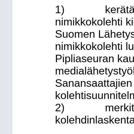
1)
kerätä
nimikkokolehti k
Suomen Lähetyss
nimikkokolehti 
Pipliaseuran kau
medialähetystyö
Sanansaattajien 
kolehtisuunnitelm
2)
merki
kolehdinlaskent