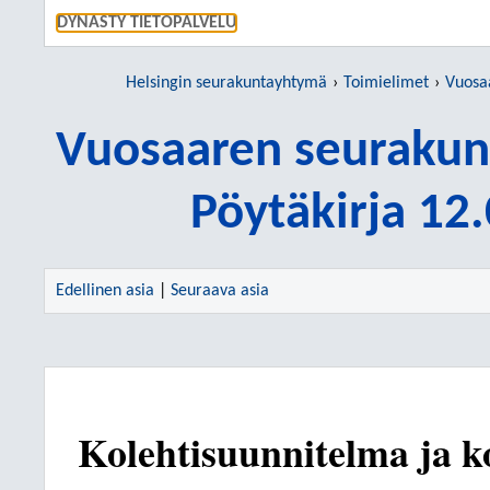
SIIRRY S
DYNASTY TIETOPALVELU
Helsingin seurakuntayhtymä
Toimielimet
Vuosaar
Vuosaaren seurakun
Pöytäkirja 12
Edellinen asia
|
Seuraava asia
Kolehtisuunnitelma ja k