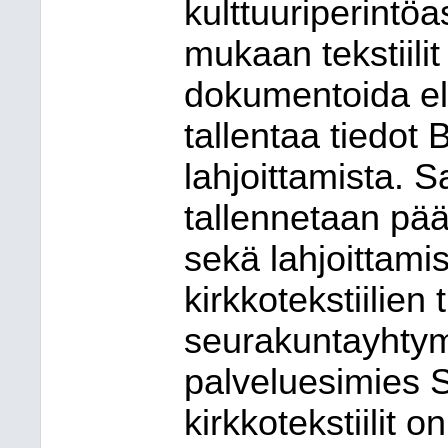
kulttuuriperintö
mukaan tekstiilit
dokumentoida eli
tallentaa tiedot 
lahjoittamista.
tallennetaan pää
sekä lahjoittamis
kirkkotekstiilien 
seurakuntayhtym
palveluesimies 
kirkkotekstiilit 