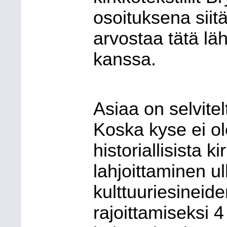
osoituksena sii
arvostaa tätä lä
kanssa.
Asiaa on selvitel
Koska kyse ei ole
historiallisista ki
lahjoittaminen ul
kulttuuriesineid
rajoittamiseksi 4