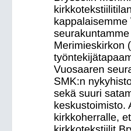
kirkkotekstiilitil
kappalaisemme T
seurakuntamme
Merimieskirkon
työntekijätapaa
Vuosaaren seura
SMK:n nykyhisto
sekä suuri sata
keskustoimisto.
kirkkoherralle, e
kirkkotekstiilit 