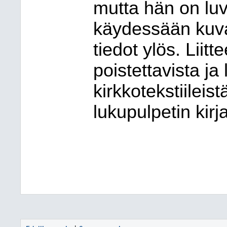
mutta hän on lu
käydessään kuvata
tiedot ylös. Liit
poistettavista ja 
kirkkotekstiileis
lukupulpetin kirja