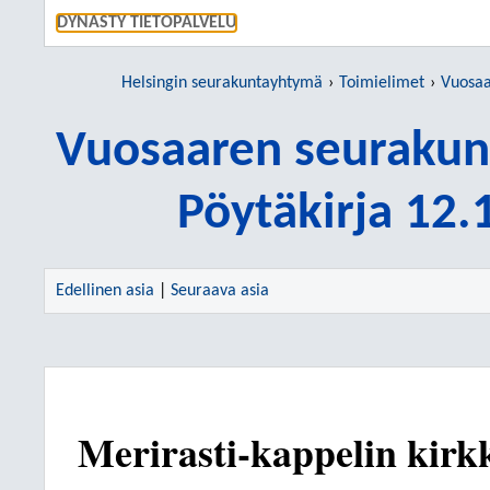
SIIRRY S
DYNASTY TIETOPALVELU
Helsingin seurakuntayhtymä
Toimielimet
Vuosaare
Vuosaaren seurakun
Pöytäkirja 12
Edellinen asia
|
Seuraava asia
Merirasti-kappelin kirkk