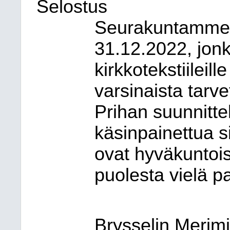
Selostus
Seurakuntamme l
31.12.2022, jonk
kirkkotekstiilei
varsinaista tarvet
Prihan suunnittel
käsinpainettua sil
ovat hyväkuntoisi
puolesta vielä pa
Brysselin Merimi