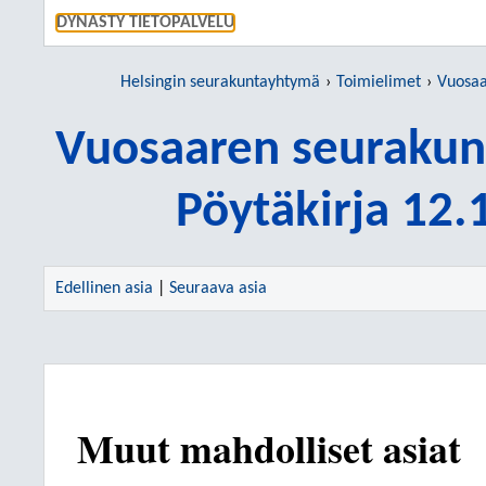
SIIRRY S
DYNASTY TIETOPALVELU
Helsingin seurakuntayhtymä
Toimielimet
Vuosaare
Vuosaaren seurakun
Pöytäkirja 12
Edellinen asia
|
Seuraava asia
Muut mahdolliset asiat