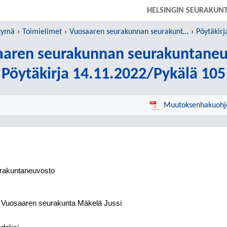
SIIRRY SUORAAN PÄÄSISÄLTÖÖN
HELSINGIN SEURAKUN
htymä
Toimielimet
Vuosaaren seurakunnan seurakuntaneuvosto
Pöytäkirj
aaren seurakunnan seurakuntaneu
Pöytäkirja 14.11.2022/Pykälä 105
Muutoksenhakuohj
rakuntaneuvosto
, Vuosaaren seurakunta Mäkelä Jussi