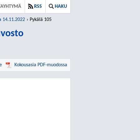
TAYHTYMÄ
RSS
HAKU
a 14.11.2022
Pykälä 105
vosto
e
Kokousasia PDF-muodossa