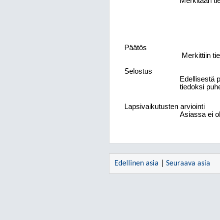
Merkitään ti
Päätös
Merkittiin ti
Selostus
Edellisestä 
tiedoksi puhe
Lapsivaikutusten arviointi
Asiassa ei o
Edellinen asia
|
Seuraava asia