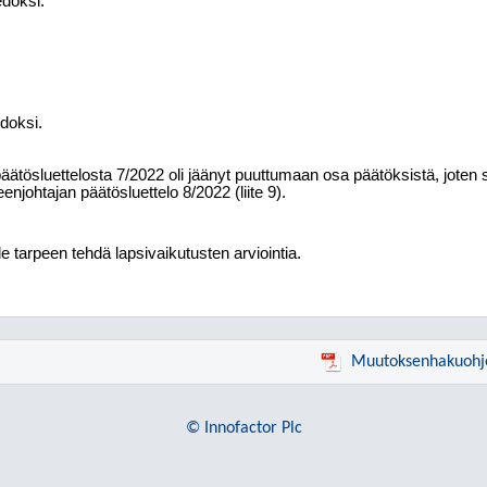
edoksi.
edoksi.
päätösluettelosta 7/2022 oli jäänyt puuttumaan osa päätöksistä, joten 
enjohtajan päätösluettelo 8/2022 (liite 9).
le tarpeen tehdä lapsivaikutusten arviointia.
Muutoksenhakuohj
© Innofactor Plc