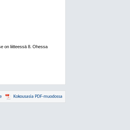
se on liitteessä 8. Ohessa
e
Kokousasia PDF-muodossa