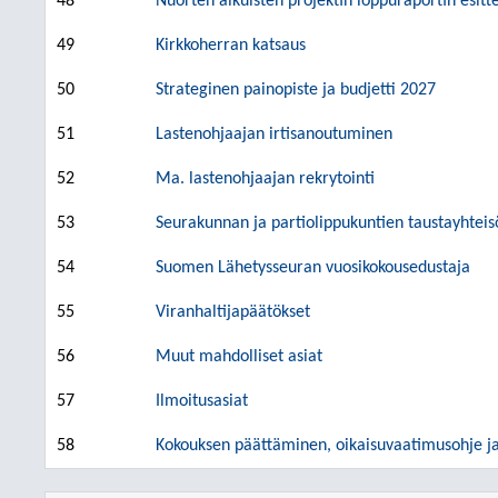
48
Nuorten aikuisten projektin loppuraportin esitt
49
Kirkkoherran katsaus
50
Strateginen painopiste ja budjetti 2027
51
Lastenohjaajan irtisanoutuminen
52
Ma. lastenohjaajan rekrytointi
53
Seurakunnan ja partiolippukuntien taustayhtei
54
Suomen Lähetysseuran vuosikokousedustaja
55
Viranhaltijapäätökset
56
Muut mahdolliset asiat
57
Ilmoitusasiat
58
Kokouksen päättäminen, oikaisuvaatimusohje ja 