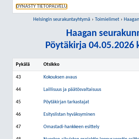
SIIRRY S
DYNASTY TIETOPALVELU
Helsingin seurakuntayhtymä
Toimielimet
Haagan s
Haagan seurakun
Pöytäkirja 04.05.2026 k
Pykälä
Otsikko
43
Kokouksen avaus
44
Laillisuus ja päätösvaltaisuus
45
Pöytäkirjan tarkastajat
46
Esityslistan hyväksyminen
47
Omastadi-hankkeen esittely