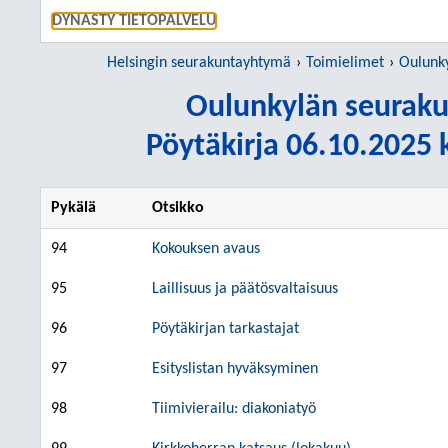
SIIRRY S
DYNASTY TIETOPALVELU
Helsingin seurakuntayhtymä
Toimielimet
Oulunkylä
Oulunkylän seurak
Pöytäkirja 06.10.2025 k
Pykälä
Otsikko
94
Kokouksen avaus
95
Laillisuus ja päätösvaltaisuus
96
Pöytäkirjan tarkastajat
97
Esityslistan hyväksyminen
98
Tiimivierailu: diakoniatyö