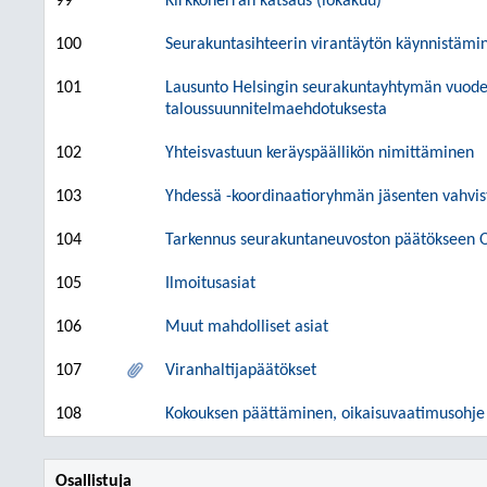
99
Kirkkoherran katsaus (lokakuu)
100
Seurakuntasihteerin virantäytön käynnistämi
101
Lausunto Helsingin seurakuntayhtymän vuode
taloussuunnitelmaehdotuksesta
102
Yhteisvastuun keräyspäällikön nimittäminen
103
Yhdessä -koordinaatioryhmän jäsenten vahvi
104
Tarkennus seurakuntaneuvoston päätökseen O
105
Ilmoitusasiat
106
Muut mahdolliset asiat
107
Viranhaltijapäätökset
108
Kokouksen päättäminen, oikaisuvaatimusohje j
Osallistuja