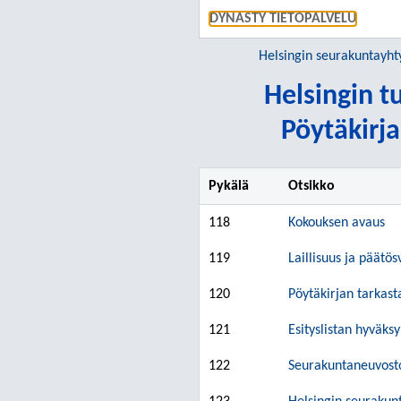
DYNASTY TIETOPALVELU
Helsingin seurakuntayh
Helsingin 
Pöytäkirja
Pykälä
Otsikko
118
Kokouksen avaus
119
Laillisuus ja päätös
120
Pöytäkirjan tarkast
121
Esityslistan hyväk
122
Seurakuntaneuvost