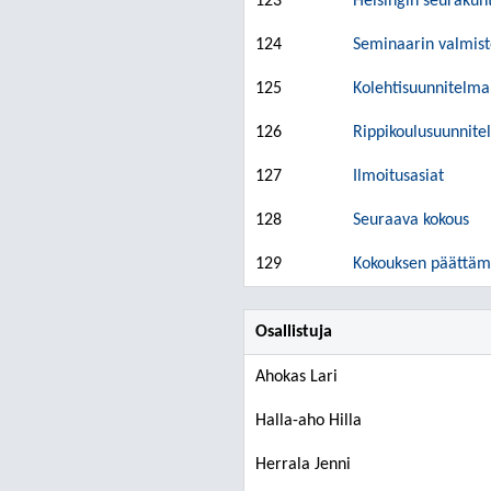
123
Helsingin seuraku
124
Seminaarin valmis
125
Kolehtisuunnitelma
126
Rippikoulusuunnit
127
Ilmoitusasiat
128
Seuraava kokous
129
Kokouksen päättämi
Osallistuja
Ahokas Lari
Halla-aho Hilla
Herrala Jenni