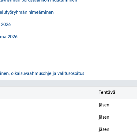
ntayhtymän perussäännön muuttaminen
telutyöryhmän nimeäminen
 2026
elma 2026
nen, oikaisuvaatimusohje ja valitusosoitus
Tehtävä
jäsen
jäsen
jäsen