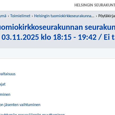
SIIRRY SUORAAN PÄÄSISÄLTÖÖN
HELSINGIN SEURAKUN
tymä
Toimielimet
Helsingin tuomiokirkkoseurakunnan seurakuntaneuvosto
Pöytäkirja 03.11
tuomiokirkkoseurakunnan seuraku
 03.11.2025 klo 18:15 - 19:42 / Ei 
valtaisuus
ajat
syminen
on jäsenten vaihtuminen