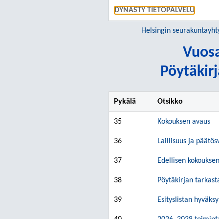
DYNASTY TIETOPALVELU
Helsingin seurakuntayh
Vuos
Pöytäkirj
Pykälä
Otsikko
35
Kokouksen avaus
36
Laillisuus ja päätös
37
Edellisen kokouksen
38
Pöytäkirjan tarkast
39
Esityslistan hyväk