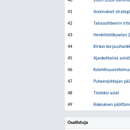
40
2026–2028 toiminta
41
Anomukset strateg
42
Taloussihteerin irt
43
Henkilöstökyselyn 
44
Kirkon korjaushankk
45
Ajankohtaisia asioi
46
Kolehtisuunnitelma 
47
Puheenjohtajan pää
48
Tiedoksi asiat
49
Kokouksen päättämi
Osallistuja