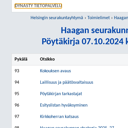
SIIRRY S
DYNASTY TIETOPALVELU
Helsingin seurakuntayhtymä
Toimielimet
Haagan s
Haagan seurakun
Pöytäkirja 07.10.2024 k
Pykälä
Otsikko
93
Kokouksen avaus
94
Laillisuus ja päätösvaltaisuus
95
Pöytäkirjan tarkastajat
96
Esityslistan hyväksyminen
97
Kirkkoherran katsaus