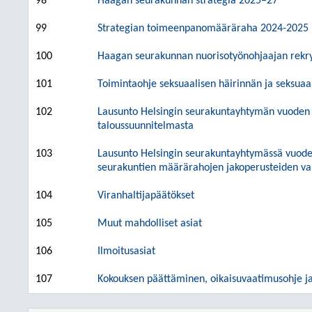
98
Haagan seurakunnan strategia 2025–27
99
Strategian toimeenpanomääräraha 2024-2025
100
Haagan seurakunnan nuorisotyönohjaajan rekry
101
Toimintaohje seksuaalisen häirinnän ja seksuaal
102
Lausunto Helsingin seurakuntayhtymän vuoden 2
taloussuunnitelmasta
103
Lausunto Helsingin seurakuntayhtymässä vuode
seurakuntien määrärahojen jakoperusteiden va
104
Viranhaltijapäätökset
105
Muut mahdolliset asiat
106
Ilmoitusasiat
107
Kokouksen päättäminen, oikaisuvaatimusohje ja 