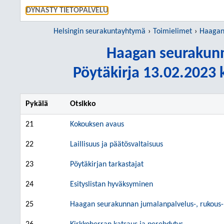
SIIRRY S
DYNASTY TIETOPALVELU
Helsingin seurakuntayhtymä
Toimielimet
Haagan s
Haagan seurakun
Pöytäkirja 13.02.2023 k
Pykälä
Otsikko
21
Kokouksen avaus
22
Laillisuus ja päätösvaltaisuus
23
Pöytäkirjan tarkastajat
24
Esityslistan hyväksyminen
25
Haagan seurakunnan jumalanpalvelus-, rukous- j