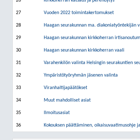
26
Kirkkoherran katsaus ja perehdytys
27
Vuoden 2022 toimintakertomukset
28
Haagan seurakunnan ma. diakoniatyöntekijän v
29
Haagan seurakunnan kirkkoherran irtisanoutu
30
Haagan seurakunnan kirkkoherran vaali
31
Varahenkilön valinta Helsingin seurakuntien s
32
Ympäristötyöryhmän jäsenen valinta
33
Viranhaltijapäätökset
34
Muut mahdolliset asiat
35
Ilmoitusasiat
36
Kokouksen päättäminen, oikaisuvaatimusohje ja 